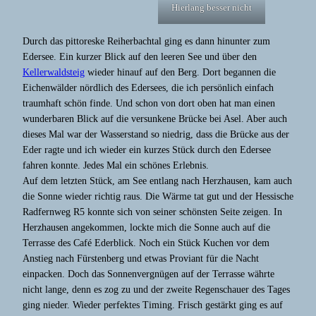
Hierlang besser nicht
Durch das pittoreske Reiherbachtal ging es dann hinunter zum
Edersee. Ein kurzer Blick auf den leeren See und über den
Kellerwaldsteig
wieder hinauf auf den Berg. Dort begannen die
Eichenwälder nördlich des Edersees, die ich persönlich einfach
traumhaft schön finde. Und schon von dort oben hat man einen
wunderbaren Blick auf die versunkene Brücke bei Asel. Aber auch
dieses Mal war der Wasserstand so niedrig, dass die Brücke aus der
Eder ragte und ich wieder ein kurzes Stück durch den Edersee
fahren konnte. Jedes Mal ein schönes Erlebnis.
Auf dem letzten Stück, am See entlang nach Herzhausen, kam auch
die Sonne wieder richtig raus. Die Wärme tat gut und der Hessische
Radfernweg R5 konnte sich von seiner schönsten Seite zeigen. In
Herzhausen angekommen, lockte mich die Sonne auch auf die
Terrasse des Café Ederblick. Noch ein Stück Kuchen vor dem
Anstieg nach Fürstenberg und etwas Proviant für die Nacht
einpacken. Doch das Sonnenvergnügen auf der Terrasse währte
nicht lange, denn es zog zu und der zweite Regenschauer des Tages
ging nieder. Wieder perfektes Timing. Frisch gestärkt ging es auf