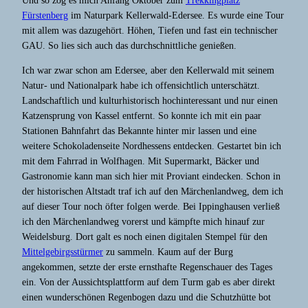
Und so zog es mich Anfang Oktober zum
Trekkingplatz
Fürstenberg
im Naturpark Kellerwald-Edersee. Es wurde eine Tour
mit allem was dazugehört. Höhen, Tiefen und fast ein technischer
GAU. So lies sich auch das durchschnittliche genießen.
Ich war zwar schon am Edersee, aber den Kellerwald mit seinem
Natur- und Nationalpark habe ich offensichtlich unterschätzt.
Landschaftlich und kulturhistorisch hochinteressant und nur einen
Katzensprung von Kassel entfernt. So konnte ich mit ein paar
Stationen Bahnfahrt das Bekannte hinter mir lassen und eine
weitere Schokoladenseite Nordhessens entdecken. Gestartet bin ich
mit dem Fahrrad in Wolfhagen. Mit Supermarkt, Bäcker und
Gastronomie kann man sich hier mit Proviant eindecken. Schon in
der historischen Altstadt traf ich auf den Märchenlandweg, dem ich
auf dieser Tour noch öfter folgen werde. Bei Ippinghausen verließ
ich den Märchenlandweg vorerst und kämpfte mich hinauf zur
Weidelsburg. Dort galt es noch einen digitalen Stempel für den
Mittelgebirgsstürmer
zu sammeln. Kaum auf der Burg
angekommen, setzte der erste ernsthafte Regenschauer des Tages
ein. Von der Aussichtsplattform auf dem Turm gab es aber direkt
einen wunderschönen Regenbogen dazu und die Schutzhütte bot