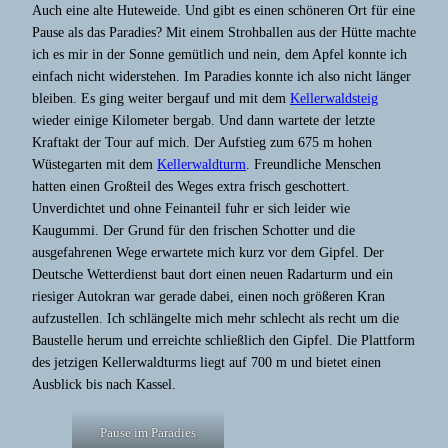
Auch eine alte Huteweide. Und gibt es einen schöneren Ort für eine
Pause als das Paradies? Mit einem Strohballen aus der Hütte machte
ich es mir in der Sonne gemütlich und nein, dem Apfel konnte ich
einfach nicht widerstehen. Im Paradies konnte ich also nicht länger
bleiben. Es ging weiter bergauf und mit dem
Kellerwaldsteig
wieder einige Kilometer bergab. Und dann wartete der letzte
Kraftakt der Tour auf mich. Der Aufstieg zum 675 m hohen
Wüstegarten mit dem
Kellerwaldturm
. Freundliche Menschen
hatten einen Großteil des Weges extra frisch geschottert.
Unverdichtet und ohne Feinanteil fuhr er sich leider wie
Kaugummi. Der Grund für den frischen Schotter und die
ausgefahrenen Wege erwartete mich kurz vor dem Gipfel. Der
Deutsche Wetterdienst baut dort einen neuen Radarturm und ein
riesiger Autokran war gerade dabei, einen noch größeren Kran
aufzustellen. Ich schlängelte mich mehr schlecht als recht um die
Baustelle herum und erreichte schließlich den Gipfel. Die Plattform
des jetzigen Kellerwaldturms liegt auf 700 m und bietet einen
Ausblick bis nach Kassel.
Pause im Paradies