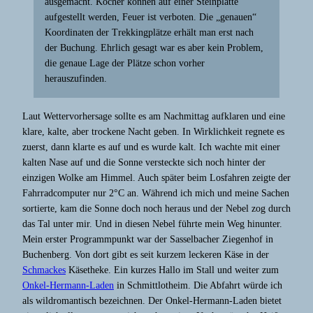
ausgemacht. Kocher können auf einer Steinplatte
aufgestellt werden, Feuer ist verboten. Die „genauen“
Koordinaten der Trekkingplätze erhält man erst nach
der Buchung. Ehrlich gesagt war es aber kein Problem,
die genaue Lage der Plätze schon vorher
herauszufinden.
Laut Wettervorhersage sollte es am Nachmittag aufklaren und eine
klare, kalte, aber trockene Nacht geben. In Wirklichkeit regnete es
zuerst, dann klarte es auf und es wurde kalt. Ich wachte mit einer
kalten Nase auf und die Sonne versteckte sich noch hinter der
einzigen Wolke am Himmel. Auch später beim Losfahren zeigte der
Fahrradcomputer nur 2°C an. Während ich mich und meine Sachen
sortierte, kam die Sonne doch noch heraus und der Nebel zog durch
das Tal unter mir. Und in diesen Nebel führte mein Weg hinunter.
Mein erster Programmpunkt war der Sasselbacher Ziegenhof in
Buchenberg. Von dort gibt es seit kurzem leckeren Käse in der
Schmackes
Käsetheke. Ein kurzes Hallo im Stall und weiter zum
Onkel-Hermann-Laden
in Schmittlotheim. Die Abfahrt würde ich
als wildromantisch bezeichnen. Der Onkel-Hermann-Laden bietet