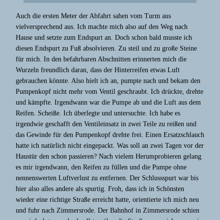
Auch die ersten Meter der Abfahrt sahen vom Turm aus
vielversprechend aus. Ich machte mich also auf den Weg nach
Hause und setzte zum Endspurt an. Doch schon bald musste ich
diesen Endspurt zu Fuß absolvieren. Zu steil und zu große Steine
für mich. In den befahrbaren Abschnitten erinnerten mich die
Wurzeln freundlich daran, dass der Hinterreifen etwas Luft
gebrauchen könnte. Also hielt ich an, pumpte nach und bekam den
Pumpenkopf nicht mehr vom Ventil geschraubt. Ich drückte, drehte
und kämpfte. Irgendwann war die Pumpe ab und die Luft aus dem
Reifen. Scheiße. Ich überlegte und untersuchte. Ich habe es
irgendwie geschafft den Ventileinsatz in zwei Teile zu reißen und
das Gewinde für den Pumpenkopf drehte frei. Einen Ersatzschlauch
hatte ich natürlich nicht eingepackt. Was soll an zwei Tagen vor der
Haustür den schon passieren? Nach vielem Herumprobieren gelang
es mir irgendwann, den Reifen zu füllen und die Pumpe ohne
nennenswerten Luftverlust zu entfernen. Der Schlussspurt war bis
hier also alles andere als spurtig. Froh, dass ich in Schönsten
wieder eine richtige Straße erreicht hatte, orientierte ich mich neu
und fuhr nach Zimmersrode. Der Bahnhof in Zimmersrode schien